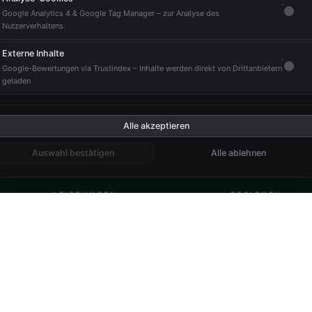
nen. Erstellt durch Social Media Agentur Matzke Media.
Google Analytics 4 & Google Tag Manager – zur Analyse des
ngs­stelle
Nutzerverhaltens
reitbeilegungsverfahren vor einer Verbraucherschlichtungsstelle 
Externe Inhalte
Google-Bewertungen via Trustindex – Inhalte werden direkt von Drittanbietern
geladen
Alle akzeptieren
Auswahl bestätigen
Alle ablehnen
LEISTUNGEN
REGIONEN
Büroreinigung
Baden-Baden
Praxisreinigung
Rastatt
Unterhaltsreinigung
Bühl
Fensterreinigung
Gaggenau