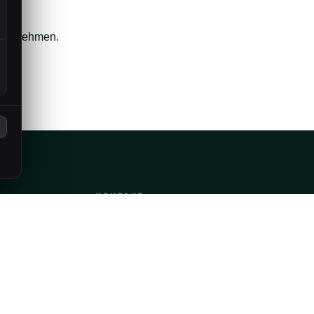
teilzunehmen.
KONTAKT
+49 176 614 25524
+49 176 617 65275
info@reinigung-zenox.de
Hauptstrasse 91