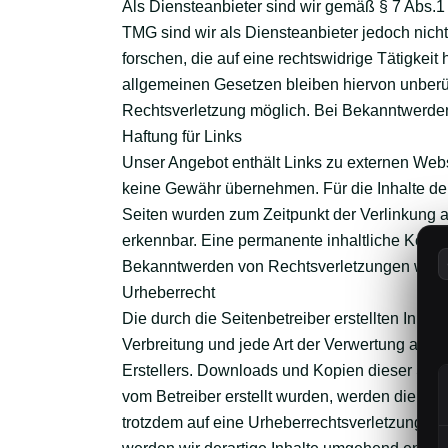
Als Diensteanbieter sind wir gemäß § 7 Abs.1
TMG sind wir als Diensteanbieter jedoch nich
forschen, die auf eine rechtswidrige Tätigkei
allgemeinen Gesetzen bleiben hiervon unberüh
Rechtsverletzung möglich. Bei Bekanntwerde
Haftung für Links
Unser Angebot enthält Links zu externen Websi
keine Gewähr übernehmen. Für die Inhalte der v
Seiten wurden zum Zeitpunkt der Verlinkung a
erkennbar. Eine permanente inhaltliche Kontro
Bekanntwerden von Rechtsverletzungen werde
Urheberrecht
Die durch die Seitenbetreiber erstellten Inha
Verbreitung und jede Art der Verwertung auße
Erstellers. Downloads und Kopien dieser Seite 
vom Betreiber erstellt wurden, werden die Urh
trotzdem auf eine Urheberrechtsverletzung a