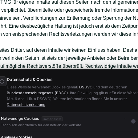
 TMG für eigene Inhalte auf diesen Seiten nach den allgemeine
t verpflichtet, übermittelte oder gespeicherte fremde Informat
t hinweisen. Verpflichtungen zur Entfernung oder Sperrung der 
rt. Eine diesbezügliche Haftung ist jedoch erst ab dem Zeitpun
n von entsprechenden Rechtsverletzungen werden wir diese In
tes Dritter, auf deren Inhalte wir keinen Einfluss haben. Desha
erlinkten Seiten ist stets der jeweilige Anbieter oder Betreiber 
uf mögliche Rechtsverstöße überprüft. Rechtswidrige Inhalte wa
lle der verlinkten Seiten ist jedoch ohne konkrete Anhaltspunkt
Datenschutz & Cookies
n wir derartige Links umgehend entfernen.
Diese Website verwendet Cookies gemäß
DSGVO
und dem deutschen
Bundesdatenschutzgesetz (BDSG)
. Ihre Einwilligung gilt nur für diese Websi
lte und Werke auf diesen Seiten unterliegen dem deutschen Urheb
(Art. 6 Abs. 1 lit. a DSGVO). Weitere Informationen finden Sie in unserer
Datenschutzerklärung
.
rhalb der Grenzen des Urheberrechtes bedürfen der schriftlich
sind nur für den privaten, nicht kommerziellen Gebrauch gestatte
Notwendige Cookies
immer aktiv
eberrechte Dritter beachtet. Insbesondere werden Inhalte Dritte
Technisch erforderlich für den Betrieb der Website
ufmerksam werden, bitten wir um einen entsprechenden Hinwei
Analyse-Cookies