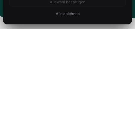
Auswahl bestätigen
Alle ablehnen
UNSERE LEISTUNGEN
Praxisreinigung Baden-Baden –
Unsere Leistungen
Professionelle Reinigung für Arztpraxen, Kanzleien und
Gesundheitsräume.
PRAXISREINIGUNG BADEN-BADEN
01