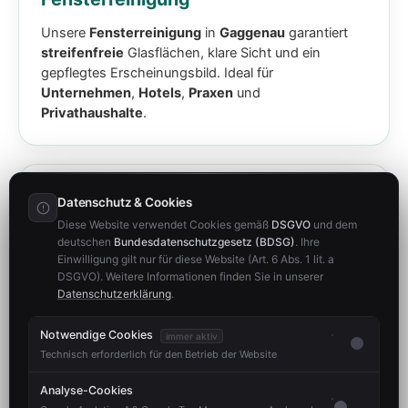
Unsere
Fensterreinigung
in
Gaggenau
garantiert
streifenfreie
Glasflächen, klare Sicht und ein
gepflegtes Erscheinungsbild. Ideal für
Unternehmen
,
Hotels
,
Praxen
und
Privathaushalte
.
Datenschutz & Cookies
Diese Website verwendet Cookies gemäß
DSGVO
und dem
deutschen
Bundesdatenschutzgesetz (BDSG)
. Ihre
Einwilligung gilt nur für diese Website (Art. 6 Abs. 1 lit. a
DSGVO). Weitere Informationen finden Sie in unserer
Datenschutzerklärung
.
Notwendige Cookies
immer aktiv
Technisch erforderlich für den Betrieb der Website
Treppenhausreinigung
Analyse-Cookies