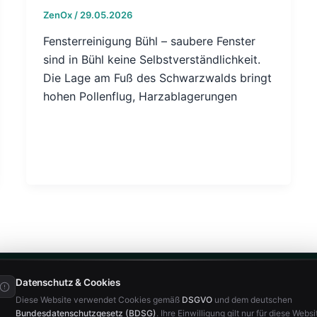
ZenOx
/
29.05.2026
Fensterreinigung Bühl – saubere Fenster
sind in Bühl keine Selbstverständlichkeit.
Die Lage am Fuß des Schwarzwalds bringt
hohen Pollenflug, Harzablagerungen
Datenschutz & Cookies
Diese Website verwendet Cookies gemäß
DSGVO
und dem deutschen
Bundesdatenschutzgesetz (BDSG)
. Ihre Einwilligung gilt nur für diese Websi