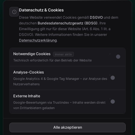
Baden-Baden
Datenschutz & Cookies
Diese Website verwendet Cookies gemäß
DSGVO
und dem
Rastatt
deutschen
Bundesdatenschutzgesetz (BDSG)
. Ihre
Einwilligung gilt nur für diese Website (Art. 6 Abs. 1 lit. a
Bühl
DSGVO). Weitere Informationen finden Sie in unserer
Gaggenau
Datenschutzerklärung
.
Notwendige Cookies
immer aktiv
KONTAKT
Technisch erforderlich für den Betrieb der Website
+49 176 614 25524
Analyse-Cookies
Google Analytics 4 & Google Tag Manager – zur Analyse des
+49 176 617 65275
Nutzerverhaltens
info@reinigung-zenox.de
Externe Inhalte
Hauptstrasse 91
Google-Bewertungen via Trustindex – Inhalte werden direkt
von Drittanbietern geladen
76547 Sinzheim
Alle akzeptieren