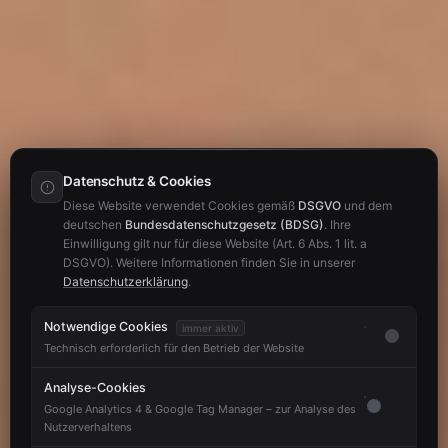
Datenschutz & Cookies
Diese Website verwendet Cookies gemäß
DSGVO
und dem
deutschen
Bundesdatenschutzgesetz (BDSG)
. Ihre
Einwilligung gilt nur für diese Website (Art. 6 Abs. 1 lit. a
DSGVO). Weitere Informationen finden Sie in unserer
Datenschutzerklärung
.
Notwendige Cookies
immer aktiv
Technisch erforderlich für den Betrieb der Website
Analyse-Cookies
Google Analytics 4 & Google Tag Manager – zur Analyse des
Nutzerverhaltens