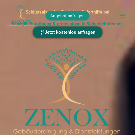
Zum
Inhalt
Schlüsselservice Rastatt – Soforthilfe bei
Angebot anfragen
springen
Schlüsselverlust
Schnelle Türöffnung & professionelle Sicherheitstechnik
Jetzt kostenlos anfragen